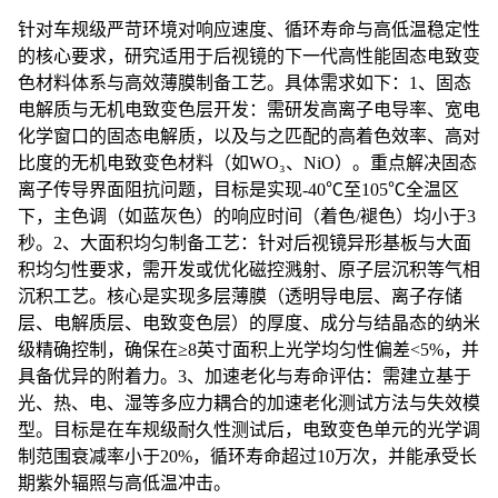
针对车规级严苛环境对响应速度、循环寿命与高低温稳定性
的核心要求，研究适用于后视镜的下一代高性能固态电致变
色材料体系与高效薄膜制备工艺。具体需求如下：
1、固态
电解质与无机电致变色层开发：需研发高离子电导率、宽电
化学窗口的固态电解质，以及与之匹配的高着色效率、高对
比度的无机电致变色材料（如WO₃、NiO）。重点解决固态
离子传导界面阻抗问题，目标是实现-40℃至105℃全温区
下，主色调（如蓝灰色）的响应时间（着色/褪色）均小于3
秒。2、大面积均匀制备工艺：针对后视镜异形基板与大面
积均匀性要求，需开发或优化磁控溅射、原子层沉积等气相
沉积工艺。核心是实现多层薄膜（透明导电层、离子存储
层、电解质层、电致变色层）的厚度、成分与结晶态的纳米
级精确控制，确保在≥8英寸面积上光学均匀性偏差<5%，并
具备优异的附着力。3、加速老化与寿命评估：需建立基于
光、热、电、湿等多应力耦合的加速老化测试方法与失效模
型。目标是在车规级耐久性测试后，电致变色单元的光学调
制范围衰减率小于20%，循环寿命超过10万次，并能承受长
期紫外辐照与高低温冲击。