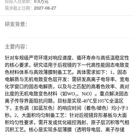
拟投入总金额：
0.0万元
需求截止日期：
2027-06-27
研发背景：
主要内容：
针对车规级严苛环境对响应速度、循环寿命与高低温稳定性
的核心要求，研究适用于后视镜的下一代高性能固态电致变
色材料体系与高效薄膜制备工艺。具体需求如下：
1、固态
电解质与无机电致变色层开发：需研发高离子电导率、宽电
化学窗口的固态电解质，以及与之匹配的高着色效率、高对
比度的无机电致变色材料（如WO₃、NiO）。重点解决固态
离子传导界面阻抗问题，目标是实现-40℃至105℃全温区
下，主色调（如蓝灰色）的响应时间（着色/褪色）均小于3
秒。2、大面积均匀制备工艺：针对后视镜异形基板与大面
积均匀性要求，需开发或优化磁控溅射、原子层沉积等气相
沉积工艺。核心是实现多层薄膜（透明导电层、离子存储