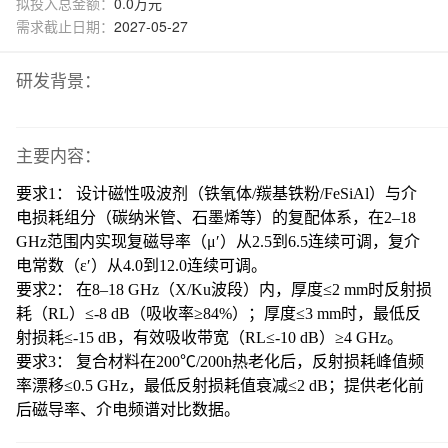
拟投入总金额：
0.0万元
需求截止日期：
2027-05-27
研发背景：
主要内容：
要求
1： 设计磁性吸波剂（铁氧体/羰基铁粉/FeSiAl）与介
电损耗组分（碳纳米管、石墨烯等）的复配体系，在2–18
GHz范围内实现复磁导率（μ′）从2.5到6.5连续可调，复介
电常数（ε′）从4.0到12.0连续可调。
要求
2： 在8–18 GHz（X/Ku波段）内，厚度≤2 mm时反射损
耗（RL）≤-8 dB（吸收率≥84%）；厚度≤3 mm时，最低反
射损耗≤-15 dB，有效吸收带宽（RL≤-10 dB）≥4 GHz。
要求
3： 复合材料在200℃/200h热老化后，反射损耗峰值频
率漂移≤0.5 GHz，最低反射损耗值衰减≤2 dB；提供老化前
后磁导率、介电频谱对比数据。