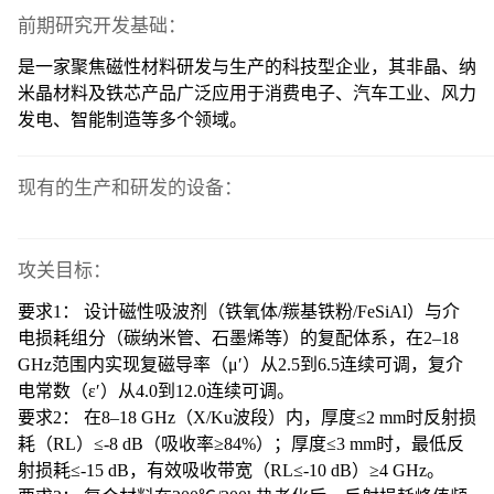
前期研究开发基础：
是一家聚焦磁性材料研发与生产的科技型企业，其非晶、纳
米晶材料及铁芯产品广泛应用于消费电子、汽车工业、风力
发电、智能制造等多个领域。
现有的生产和研发的设备：
攻关目标：
要求
1： 设计磁性吸波剂（铁氧体/羰基铁粉/FeSiAl）与介
电损耗组分（碳纳米管、石墨烯等）的复配体系，在2–18
GHz范围内实现复磁导率（μ′）从2.5到6.5连续可调，复介
电常数（ε′）从4.0到12.0连续可调。
要求
2： 在8–18 GHz（X/Ku波段）内，厚度≤2 mm时反射损
耗（RL）≤-8 dB（吸收率≥84%）；厚度≤3 mm时，最低反
射损耗≤-15 dB，有效吸收带宽（RL≤-10 dB）≥4 GHz。