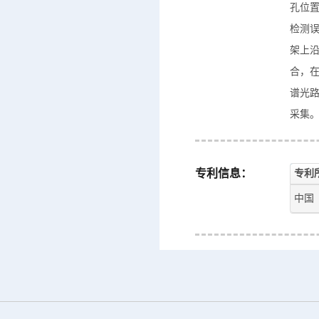
孔位
检测
架上
合，
谱光
采集
专利信息：
专利
中国