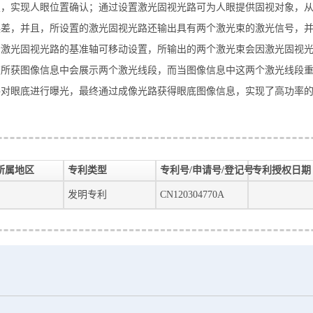
置，实现人眼位置确认；通过设置激光固视光路可为人眼提供固视对象，
误差，并且，所设置的激光固视光路还输出具有两个激光束的激光信号，
沿激光固视光路的基准轴可移动设置，所输出的两个激光束会因激光固视
在所获图像信息中会展示两个激光线段，而当图像信息中这两个激光线段
路对眼底进行曝光，最终通过成像光路获得眼底图像信息，实现了高功率
。
所属地区
专利类型
专利号/申请号/登记号
专利授权日期
发明专利
CN120304770A