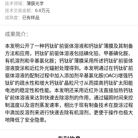
技术领域：
薄膜光学
技术交易金额：
0.0万元
成熟度：
已有样品
成果简介：
本发明公开了一种钙钛矿前驱体溶液和钙钛矿薄膜及其制备
方法和应用，钙钛矿前驱体溶液包括碘化铅、甲基碘化胺、
有机溶剂和辛基氯化胺；钙钛矿薄膜采用所述钙钛矿前驱体
溶液旋涂和近红外光辐射处理得到。本发明通过在钙钛矿前
驱体溶液的配制过程中加入添加剂辛基氯化胺(OACl)增强钙
钛矿的疏水性和增大钙钛矿晶粒尺寸从而提高钙钛矿太阳能
电池的稳定性和性能。本发明还采用近红外法直接加热钙钛
矿前体溶液来达到快速去除溶剂的作用，通过辐照时间来控
制温度以及溶剂蒸发速率，相比于现有制备技术在旋涂过程
中滴加反溶剂来进行快速去除有机溶剂，更便于操作也极大
地降低了安全隐患。