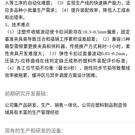
入等工序的自动化难题；（3）实现生产线的快速换产能力，适
应多品种小批量生产需求；（4）提升装配效率，降低人工成本
和出错率。
3、技术难点
（
1）注塑件收缩波动使卡扣间距存在±0.3~0.5mm偏差，固定
基准夹具易导致压合和插销工序累积误差超差；（2）兼容≥5种
箱型需频繁更换夹具和供料器，传统换产方式耗时>1小时，柔
性夹具开发难度大；（3）弹性卡扣过盈量波动0.05~0.2mm，
压装力-位移曲线在线判定缺乏成熟的塑料件装配评价标准；
（4）各工位节拍不均衡（最长8秒），刚性同步节拍导致整线
效率被拖累，缓冲区与异步调度方案设计困难。
前期研究开发基础：
公司集产品研发、生产、销售一体化。公司在塑料制品制造领
域具有丰富的生产管理经验
现有的生产和研发的设备：