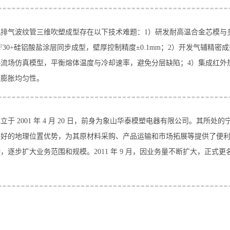
机排气波纹管三维吹塑成型存在以下技术难题：1）研发耐高温合金芯模与
/GF30+硅铝酸盐涂层同步成型，壁厚控制精度±0.1mm；2）开发气辅精
热流场仿真模型，平衡熔体温度与冷却速率，避免分层缺陷；4）集成红外
管膨胀均匀性。
立于 2001 年 4 月 20 日，前身为象山华泰模塑电器有限公司。其所
良好的地理位置优势，为其原材料采购、产品运输和市场拓展等提供了便
，逐步扩大业务范围和规模。2011 年 9 月，因业务量不断扩大，正式