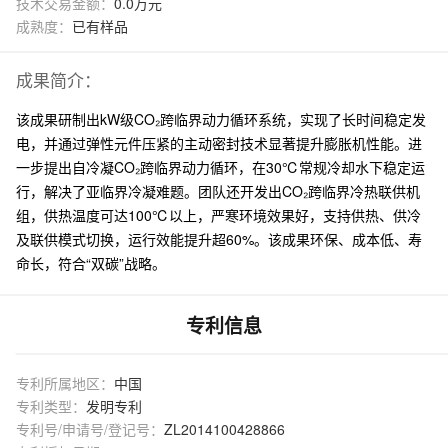
技术交易金额：
0.0万元
成熟度：
已有样品
成果简介：
该成果研制出kW级CO₂跨临界动力循环系统，实现了长时间稳定发
电，并通过弹性元件压紧的主动密封技术显著提升膨胀机性能。进
一步提出自冷凝CO₂跨临界动力循环，在30℃常规冷却水下稳定运
行，解决了亚临界冷凝难题。团队还开发出CO₂跨临界冷热联供机
组，供热温度可达100℃以上，严寒环境效果好，支持供热、供冷
及联供模式切换，运行效能提升超60%。该成果环保、成本低、寿
命长，符合“双碳”战略。
专利信息
专利所属地区：
中国
专利类型：
发明专利
专利号/申请号/登记号：
ZL2014100428866