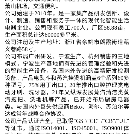
萧山机场，交通便利。
公司始建于
2010年，是一家集产品研发创新、设
计、制造、销售和服务于一体的现代化智能生活
电器企业。
公司现有员工
700人，厂区58.88亩，
生产面积总计达60000多平米。
公司注册及生产地址：浙江省余姚市朗霞街道藉
义巷路
58号。
公司
布局广州研发、宁波生产、杭州销售的三地
模式，宁波生产基地拥有先进的管理经验和先进
的智能生产设备，
及
国内外先进的高精研发检测
设备。产品电熨斗和蒸汽挂烫机涵盖
6个系列60多
种型号，75%用于出口
；
20年推出
口腔护理类电
动牙刷、洗牙器，
21年又纵深发展蒸汽清洁类蒸
汽拖把、洗地机等产品，已开始布局厨房电器
类。与
国内外巨头
供应商
Beko、海尔、苏泊尔等
达成常年战略合作协议。
公司产品认证齐全，已取得
"GS"/"CE" /"CB"/"UL"
等证书，
通过
ISO14001、ISO45001、ISO9001体