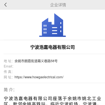
企业详情
宁波浩嘉电器有限公司
地 址：
余姚市朗霞街道藉义巷路58号
Email：
传 真：
网 址：
https://www.howgaelectrical.com/
简 介：
宁波浩嘉电器有限公司座落于余姚市姚北工业
区，毗邻余姚高铁站，
临近
宁波机场，
宁波港
，