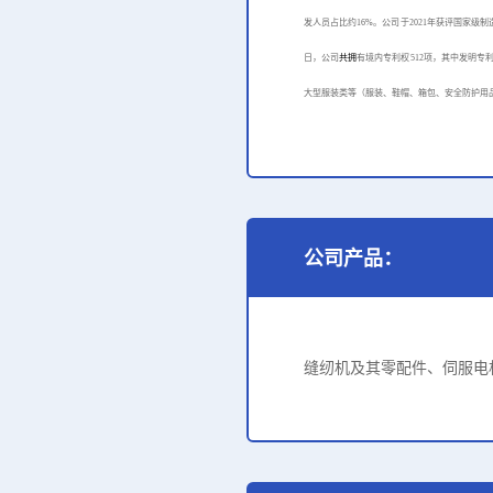
发人员占比约16%。
公司于2021年获评国家级
日，公司
共拥
有境内专利权
512项，其中发明专
大型服装类等（服装、鞋帽、箱包、安全防护用品等）
公司产品：
缝纫机及其零配件、伺服电