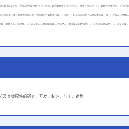
制造业单项冠军企业，国家级“专精特新”小巨人企业，现建有省级企业技术中心、省级工业设计中心、省级企业研究院，是国内缝制机
利授权106项，拥有境外专利权17项；拥有境内外软件著作权合计88项；主持或参与起草了14项国家标准、轻工行业标准及团体
制造企业。2022年，公司及子公司共实现销售收入约5.8亿元，实现净利润约7600万元；研发投入约4600万元，占营业收入比
机及其零配件的研究、开发、制造、加工、销售