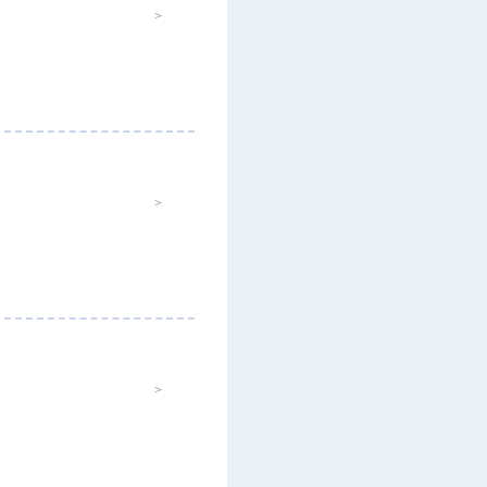
>
>
>