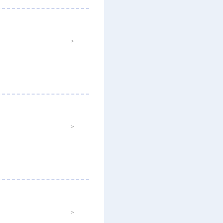
>
>
>