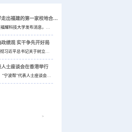
福耀科技大学走出福建的第一家校地合作研究院，为...
近日，福建福耀科技大学发布消息，学校与宁波市鄞州区人民...
政绩观 实干争先开好局
为深入学习贯彻习近平总书记关于树立和践行正确政绩观的重要论...
表人士座谈会在香港举行
6月14日下午，“宁波帮”代表人士座谈会在香港举行。省委副书...
>