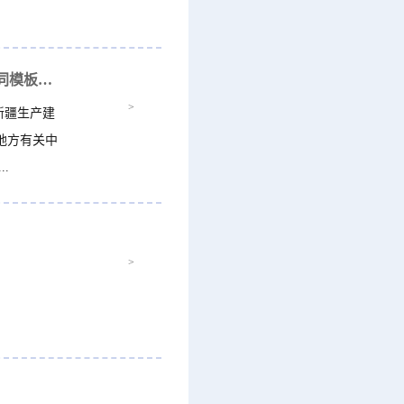
国家知识产权局办公室关于印发专利转让许可合同模板及签订指引的通知（附解读...
>
新疆生产建
地方有关中
.
>