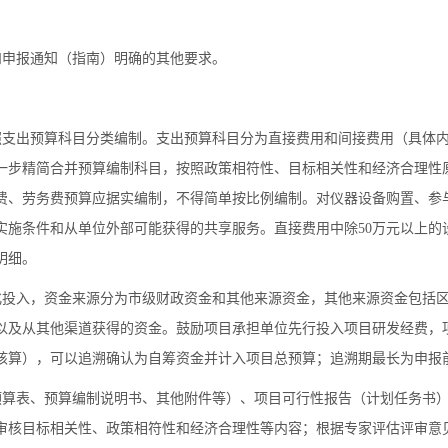
申报通知（指南）明确的其他要求。
支出预算科目分类编制。支出预算科目分为直接费用和间接费用（具体
一步精简合并预算编制科目，按照政策相符性、目标相关性和经济合理性
费、劳务费预算应据实编制，不得简单按比例编制。对仪器设备购置、参
实施条件和从单位外部可能获得的共享服务。直接费用中除50万元以上的
明细。
投入，资金来源分为市级财政资金和其他来源资金，其他来源资金包括
以及从其他渠道获得的资金。鼓励项目承担单位先行投入项目研发经费，
核算），可以追溯确认为自筹资金并计入项目总预算；追溯期最长为申报前
算表、预算编制说明书、其他附件等）、项目可行性报告（计划任务书
审核目标相关性、政策相符性和经济合理性等内容；根据专家评估评审意