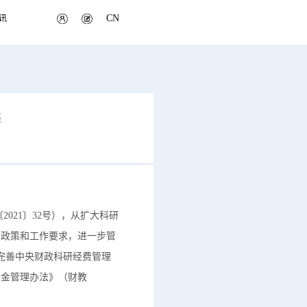
CN
讯
读
021〕32号），从扩大科研
革政策和工作要求，进一步管
完善中央财政科研经费管理
资金管理办法》（财教