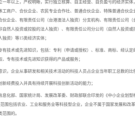
立一年以上，产权明晰，实行独立核算、自主经营、自负盈亏的经济实体
体工商户、合伙企业、农民专业合作社、普通合伙企业、特殊普通合伙企
合伙企业、有限责任公司（台港澳法人独资）分支机构、有限责任公司（
非自然人投资或控股的法人独资）、有限责任公司分公司（自然人投资或
人独资）等15类经济实体；
专有技术或先进知识，包括：专利（申请或授权）、标准、商标、经认定
权、专有技术或先进知识获得的产品或服务；
意识，企业从事研发和相关技术活动的科技人员占企业当年职工总数的比例
创新经费投入并具有持续开展科技创新活动的能力；
信息化部、国家统计局、发展改革委、财政部联合印发的《中小企业划型
，企业范围包括农业、工业和服务业等科技型企业，企业不属于国家发展和改
类范围的。