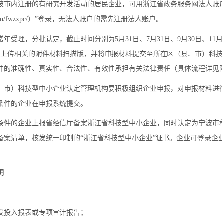
波市内注册的有研究开发活动的居民企业，可用浙江省政务服务网法人账
.zj.gov.cn/fwzxpc/）”登录，无法人账户的需先注册法人账户。
年受理，分批认定，截止时间分别为5月31日、7月31日、9月30日、11
，上传相关的附件材料扫描版，并将申报材料提交至所在区（县、市）科
件的准确性、真实性、合法性、有效性承担有关法律责任（具体流程详见
、市）科技型中小企业认定管理机构要积极组织企业申报，对申报材料进
定条件的企业在申报系统提交。
条件的企业上报省经信厅备案浙江省科技型中小企业，同时认定为宁波市
备案清单，核发统一印制的“浙江省科技型中小企业”证书。企业可登录企
明
发投入报表或专项审计报告；