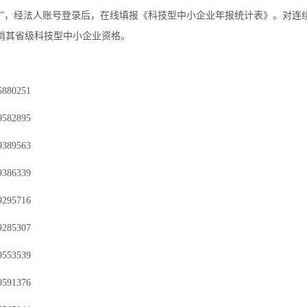
报”，经法人账号登录后，在线填报《科技型中小企业年报统计表》。对连
取消其省级科技型中小企业资格。
80251
82895
89563
86339
95716
85307
53539
91376