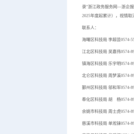
录“浙江政务服务网—浙企
2025年度起累计），视情
联系人：
海曙区科技局 李超芸0574-558
江北区科技局 吴嘉伟0574-895
镇海区科技局 乐宇明0574-893
北仑区科技局 周梦溪0574-893
鄞州区科技局 邬和军0574-892
奉化区科技局 胡 杨0574-892
余姚市科技局 周士虎0574-895
慈溪市科技局 单淞铼0574-895