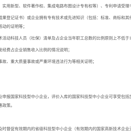
、实用新型、软件著作权、集成电路布图设计专有权等）、专利申请受理
成果登记证书）或企业拥有专有技术或先进知识（包括：标准、商标和其
活动的证明等；
术活动科技人员（社保）清单及占企业当年职工总数的比例原则上不低于1
发经费占企业销售收入比例的情况说明；
事故、重大质量事故或严重环境违法行为等相关证明；
业申报国家科技型中小企业，评价入库的国家科技型中小企业可享受包括
惠政策。
及时督促有效期内的省级科技型中小企业（有效期内的国家高新技术企业无需