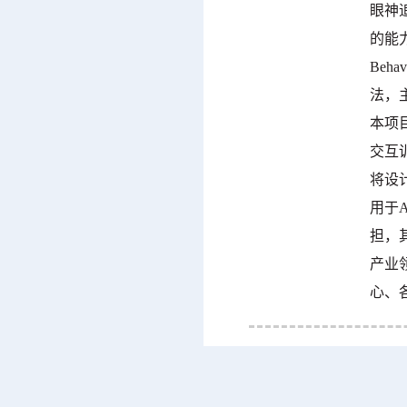
眼神
的能
Beh
法，
本项
交互
将设
用于
担，
产业
心、