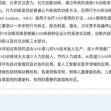
追视、分享式注意力、社交技能训练，通过系统的进级VR训练来
力。行为训练是目前普遍认为有效的训练方法，应用行为分析训练法（
avior Analysis，ABA）是用于治疗ASD常用的方法。ABA使
主要是以一步步的行为矫正、配合刺激、强化、泛化等手段最终
目VR训练场景是根据ASD疾病特征设计的渐进式训练，训练内
训练以及社交训练三大部分。
计并验证有效的适合ASD患儿的VR技术投入生产，进入市场推
ASD训练将大大减少人力的投入，节约人力成本。从而减少ASD
其中包括对家庭的及社会的应用。是人工智能在医学领域的应用
领域包括特殊幼教机构、各类特殊学校、特殊儿童康复机构、儿
各类医院的康复科、有特别需要的家庭和社区。