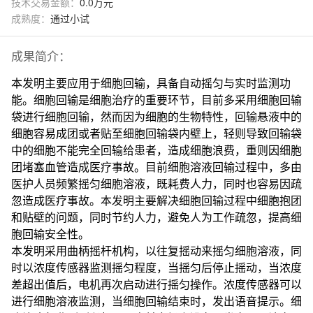
技术交易金额：
0.0万元
成熟度：
通过小试
成果简介：
本发明主要应用于细胞回输，具备自动摇匀与实时监测功
能。细胞回输是细胞治疗的重要环节，目前多采用细胞回输
袋进行细胞回输，然而因为细胞的生物特性，回输悬液中的
细胞容易成团或者贴至细胞回输袋内壁上，轻则导致回输袋
中的细胞不能完全回输给患者，造成细胞浪费，重则因细胞
团堵塞血管造成医疗事故。目前细胞溶液回输过程中，多由
医护人员频繁摇匀细胞溶液，既耗费人力，同时也容易因疏
忽造成医疗事故。本发明主要解决细胞回输过程中细胞抱团
和贴壁的问题，同时节约人力，避免人为工作疏忽，提高细
胞回输安全性。
本发明采用曲柄摇杆机构，以往复摇动来摇匀细胞溶液，同
时以浓度传感器监测摇匀程度，当摇匀后停止摇动，当浓度
差超出值后，电机再次启动进行摇匀操作。浓度传感器可以
进行细胞溶液监测，当细胞回输结束时，发出语音提示。细