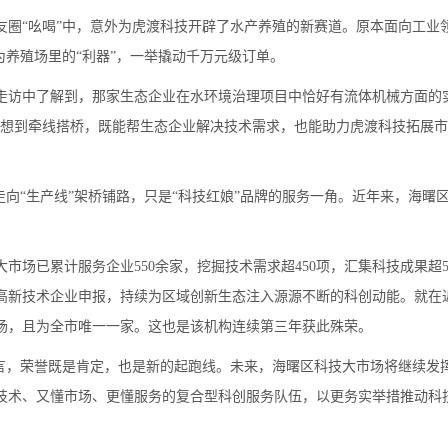
“吆喝”中，意外为虎渡科技开辟了水产养殖的新赛道。原本面向工业
为养殖场里的“利器”，一举撬动千万元级订单。
访中了解到，那家生态企业在水环境治理项目中恰好有流体机械方面的
间想到牵线搭桥，既能帮生态企业解决技术需求，也能助力虎渡科技拓展
向“生产线”架桥铺路，只是“科技红娘”品牌的服务一角。近年来，海曙
已累计服务企业550余家，挖掘技术需求超450项，汇集科技成果超50
成高新技术企业申报，持续为区域创新生态注入源源不断的科创动能。就在
市场，且为全市唯一一家。这也是该机构连续第三年获此殊荣。
，荣誉既是肯定，也是新的起跑线。未来，海曙区科技大市场将继续发
技术、又懂市场、更懂服务的复合型科创服务队伍，以更务实举措推动科