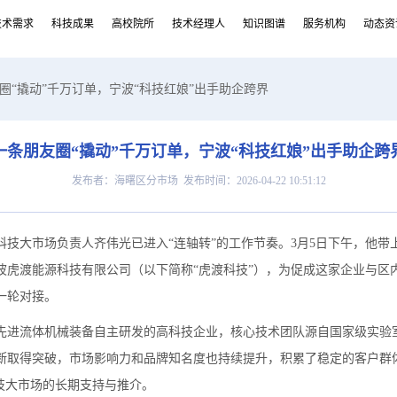
技术需求
科技成果
高校院所
技术经理人
知识图谱
服务机构
动态资
友圈“撬动”千万订单，宁波“科技红娘”出手助企跨界
一条朋友圈“撬动”千万订单，宁波“科技红娘”出手助企跨
发布者：海曙区分市场 发布时间：2026-04-22 10:51:12
大市场负责人齐伟光已进入“连轴转”的工作节奏。3月5日下午，他带
波虎渡能源科技有限公司（以下简称“虎渡科技”），为促成这家企业与区
一轮对接。
流体机械装备自主研发的高科技企业，核心技术团队源自国家级实验室。
断取得突破，市场影响力和品牌知名度也持续提升，积累了稳定的客户群
技大市场的长期支持与推介。