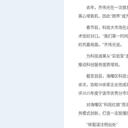
去年，齐伟光在一次朋友圈
离心增氧机，因此“跨界”成
春节前，科技大市场在走
术恰好对口。“我们第一时
的共赢局面。”齐伟光说。
为科技成果从“实验室”走
推动科创服务提质增效。
截至目前，海曙区科技大市场
余次，协助30余家企业完
评2025年度宁波市优秀分
对海曙区“科技红娘”而言
务模式创新，打造一支既懂
“转载请注明出处”