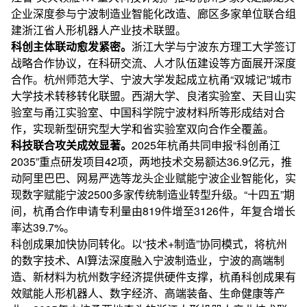
企业深度参与宁波制造业智能化改造、廊区多家单位联合组
建浙江省人形机器人产业技术联盟。
科创主体联动愈发紧密。
浙江大学与宁波东方理工大学签订
战略合作协议，在科研交流、人才队伍建设等方面展开深度
合作。杭州师范大学、宁波大学发起成立杭甬“双城记”城市
大学技术转移转化联盟。西湖大学、良渚实验室、天目山实
验室与甬江实验室、中国科学院宁波材料所等形成结对合
作，实现新型研究型大学和省实验室双向合作全覆盖。
科技联合攻关成效显著。
2025年杭甬共同申报“科创甬江
2035”重点研发项目42项，两地技术交易额达36.9亿元，推
动阿里巴巴、网易严选等龙头企业赋能宁波企业智能化，实
现数字赋能宁波2500多家传统制造业转型升级。“十四五”期
间，杭甬合作申请专利量由819件增至3126件，年复合增长
率达39.7%。
科创成果加快协同转化。以“技术+制造”协同模式，将杭州
的数字技术、AI算法深度融入宁波制造业，宁波的高端制
造、新材料为杭州数字经济提供硬件支撑，杭甬科创成果有
效赋能人形机器人、数字经济、高端装备、生命健康等产