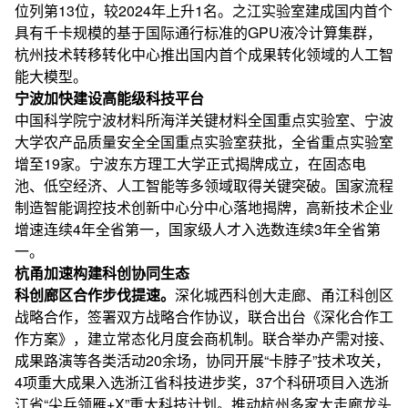
位列第13位，较2024年上升1名。之江实验室建成国内首个
具有千卡规模的基于国际通行标准的GPU液冷计算集群，
杭州技术转移转化中心推出国内首个成果转化领域的人工智
能大模型。
宁波加快建设高能级科技平台
中国科学院宁波材料所海洋关键材料全国重点实验室、宁波
大学农产品质量安全全国重点实验室获批，全省重点实验室
增至19家。宁波东方理工大学正式揭牌成立，在固态电
池、低空经济、人工智能等多领域取得关键突破。国家流程
制造智能调控技术创新中心分中心落地揭牌，高新技术企业
增速连续4年全省第一，国家级人才入选数连续3年全省第
一。
杭甬加速构建科创协同生态
科创廊区合作步伐提速。
深化城西科创大走廊、甬江科创区
战略合作，签署双方战略合作协议，联合出台《深化合作工
作方案》，建立常态化月度会商机制。联合举办产需对接、
成果路演等各类活动20余场，协同开展“卡脖子”技术攻关，
4项重大成果入选浙江省科技进步奖，37个科研项目入选浙
江省“尖兵领雁+X”重大科技计划。推动杭州多家大走廊龙头