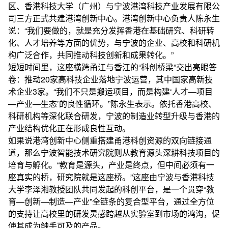
区、香港科技大学（广州）与宁波港湾科技产业发展有限公
司三方正式共建港湾创新中心。港湾创新中心负责人陈永生
说：“我们要做的，就是充分发挥香港在基础研究、科研转
化、人才培养等方面的优势，与宁波的企业、高校和科研机
构广泛合作，共同推动科技创新和成果转化。”
短短时间里，这座横跨甬江与香江的“科创桥梁”交出亮眼答
卷：推动20家高科技企业落地宁波运营，其中国家高新技
术企业3家。“我们不只是搬运项目，而是构建‘人才—项目
—产业—生态’的良性循环。”陈永生表示。依托香港高校、
科研机构等深化联合研发，宁波的制造业转型升级与香港的
产业结构优化正在形成良性互动。
如果说港湾创新中心侧重搭建甬港科创资源的双向链接通
道，那么宁波智能技术研究院则从教育源头深耕科技项目的
培育与孵化。“教育是源头，产业是终点，但中间必须有一
座真实的桥，研究院就是这座桥。”这座由宁波与香港科技
大学李泽湘教授团队共同发起的科创平台，是一个贯穿“教
育—创新—制造—产业”全链条的复合型平台，通过全方位
的支持让高校里的研发灵感跨越从实验室到市场的鸿沟，促
使其成为触手可及的产品。