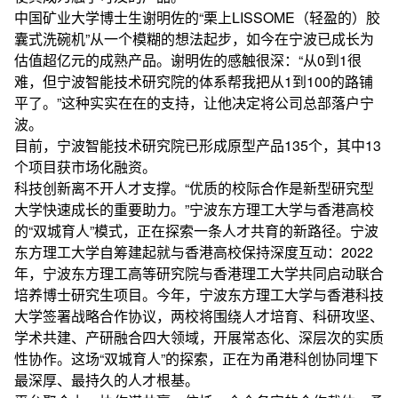
中国矿业大学博士生谢明佐的“栗上LISSOME（轻盈的）胶
囊式洗碗机”从一个模糊的想法起步，如今在宁波已成长为
估值超亿元的成熟产品。谢明佐的感触很深：“从0到1很
难，但宁波智能技术研究院的体系帮我把从1到100的路铺
平了。”这种实实在在的支持，让他决定将公司总部落户宁
波。
目前，宁波智能技术研究院已形成原型产品135个，其中13
个项目获市场化融资。
科技创新离不开人才支撑。“优质的校际合作是新型研究型
大学快速成长的重要助力。”宁波东方理工大学与香港高校
的“双城育人”模式，正在探索一条人才共育的新路径。宁波
东方理工大学自筹建起就与香港高校保持深度互动：2022
年，宁波东方理工高等研究院与香港理工大学共同启动联合
培养博士研究生项目。今年，宁波东方理工大学与香港科技
大学签署战略合作协议，两校将围绕人才培育、科研攻坚、
学术共建、产研融合四大领域，开展常态化、深层次的实质
性协作。这场“双城育人”的探索，正在为甬港科创协同埋下
最深厚、最持久的人才根基。