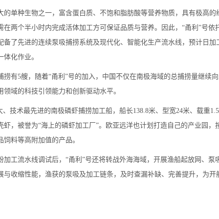
大的单种生物之一，富含蛋白质、不饱和脂肪酸等营养物质，具有极高的
需在两个半小时内完成活体加工方可保证品质与营养。因此，“甬利”号依
配备了先进的连续泵吸捕捞系统及现代化、智能化生产流水线，预计日加工
一体化作业。
捕捞有5艘，随着“甬利”号的加入，中国不仅在南极海域的总捕捞量继续
用领域的科技引领能力和创新驱动水平。
、技术最先进的南极磷虾捕捞加工船，船长138.8米、型宽24米、载重1.
壳虾，被誉为“海上的磷虾加工厂”。欧亚远洋也计划打造自己的产业园，
品饲料等高附加值的产品。
粉加工流水线调试后，“甬利”号还将转战外海海域，开展渔船起放网、泵
展与收缩性能，渔获的泵吸及加工链条，及时查漏补缺、完善提升，为开