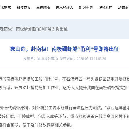
技术需求
科技成果
高校院所
技术经理人
知识图谱
服务机构
动态资
，赴南极！南极磷虾船“甬利”号即将出征
象山造，赴南极！南极磷虾船“甬利”号即将出征
发布者：象山县分市场 发布时间：2026-05-13 11:03:30
造的南极磷虾捕捞加工船“甬利”号，在石浦港区一码头紧锣密鼓地开展虾
极海域，开展磷虾捕捞与加工作业。这将大大提升我国在南极磷虾捕捞加
小虾替代磷虾原料，对虾粉加工流水线进行全流程压力测试。”欧亚远洋董
、破碎研磨、干燥成型、包装入库等环节，重点检验设备在低温高湿环境下
否符合预期，便于及时修改调整相关参数。