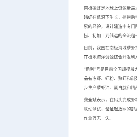
南极磷虾是地球上资源量最
磷虾在低温下生长，捕捞后
累的经验，设计建造中专门
捞、初加工到储运的全流程
目前，我国在南极海域磷虾
在极地海洋资源综合开发利
“甬利”号是目前全国规模最大
品有冻虾、虾粉、熟虾和剥
步生产磷虾油、蛋白肽和精
龚全斌表示，在码头完成虾
联动测试，验证起放网的舒
作业万无一失。