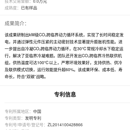
技术交易金额：
0.0万元
成熟度：
已有样品
成果简介：
该成果研制出kW级CO₂跨临界动力循环系统，实现了长时间稳定发
电，并通过弹性元件压紧的主动密封技术显著提升膨胀机性能。进
一步提出自冷凝CO₂跨临界动力循环，在30℃常规冷却水下稳定运
行，解决了亚临界冷凝难题。团队还开发出CO₂跨临界冷热联供机
组，供热温度可达100℃以上，严寒环境效果好，支持供热、供冷
及联供模式切换，运行效能提升超60%。该成果环保、成本低、寿
命长，符合“双碳”战略。
专利信息
专利所属地区：
中国
专利类型：
发明专利
专利号/申请号/登记号：
ZL2014100428866