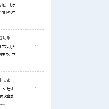
>
专场）成功
金融服务中
.
海曙区汽车及高端装备产业技术需求精准对接会成功举办 产学研协同赋能区域产业...
>
曙区科技大
利举办。本
.
一条朋友圈“撬动”千万订单，宁波“科技红娘”出手助企跨界
>
入“连轴
，再次出发
..