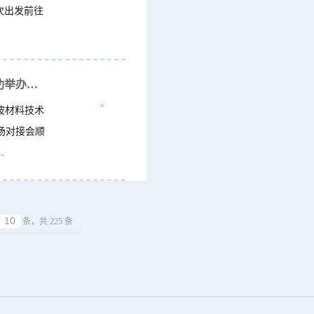
次出发前往
精准对接促转化 科创赋能新产业 —— 海曙区成功举办新能源材料成果转化专场对...
>
波材料技术
场对接会顺
.
条，共 225 条