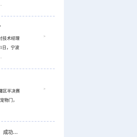
.
”
>
对技术经理
1日，宁波
.
>
海曙区半决赛
I宠物门，
“甬创荟”宁波科技成果对接洽谈会（甬水桥专场）成功举办