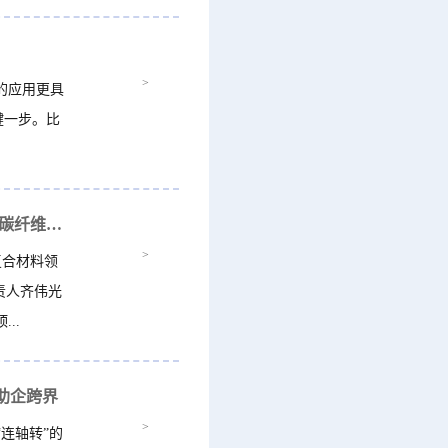
>
的应用更具
键一步。比
海曙区科技大市场带队赴镇海石化开展技术对接 碳纤维成果转化赋能产业升级
>
复合材料领
责人齐伟光
..
助企跨界
>
连轴转”的