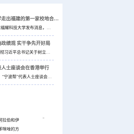
福耀科技大学走出福建的第一家校地合作研究院，为...
近日，福建福耀科技大学发布消息，学校与宁波市鄞州区人民...
政绩观 实干争先开好局
为深入学习贯彻习近平总书记关于树立和践行正确政绩观的重要论...
表人士座谈会在香港举行
6月14日下午，“宁波帮”代表人士座谈会在香港举行。省委副书...
>
阿拉伯和伊
苯咪唑的方