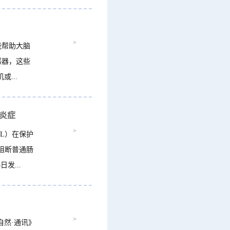
>
能帮助大脑
感器，这些
...
炎症
>
L）在保护
阻断普通肠
发...
>
自然·通讯》