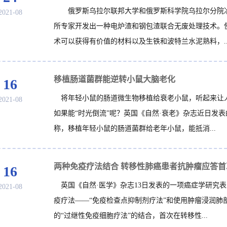
俄罗斯乌拉尔联邦大学和俄罗斯科学院乌拉尔分院
2021-08
所专家开发出一种电炉渣和钢包渣联合无废处理技术。
术可以获得有价值的材料以及生铁和波特兰水泥熟料，..
移植肠道菌群能逆转小鼠大脑老化
16
将年轻小鼠的肠道微生物移植给衰老小鼠，听起来让
2021-08
如果能“时光倒流”呢？英国《自然·衰老》杂志近日发
称，移植年轻小鼠的肠道菌群给老年小鼠，能抵消...
两种免疫疗法结合 转移性肺癌患者抗肿瘤应答首
16
英国《自然·医学》杂志13日发表的一项癌症学研究
2021-08
疫疗法——“免疫检查点抑制剂疗法”和使用肿瘤浸润肺
的“过继性免疫细胞疗法”的结合，首次在转移性...