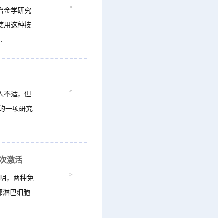
>
冶金学研究
使用这种技
.
>
人不适，但
表的一项研究
次激活
>
表明，两种免
部淋巴细胞