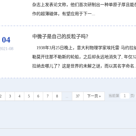
杂志上发表论文称，他们首次研制出一种单原子厚且能
作的超薄磁体，有望应用于下一...
中微子是自己的反粒子吗？
04
1938年3月25日晚上，意大利物理学家埃托雷·马约拉
2021-08
勒莫开往那不勒斯的轮船，之后却永远地消失了, 年仅3
拉纳去哪儿了？这是世界的未解之谜，而以其名字命名..
当前第
页/
2
3
4
5
6
7
8
...
37
下一页 »