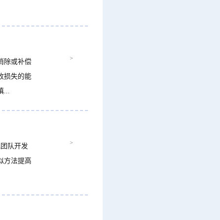
>
消除或补偿
收损失的能
..
>
团队开发
似方法提高