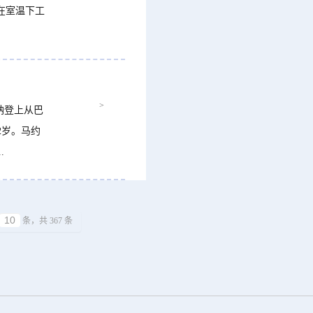
在室温下工
>
纳登上从巴
2岁。马约
.
条，共 367 条