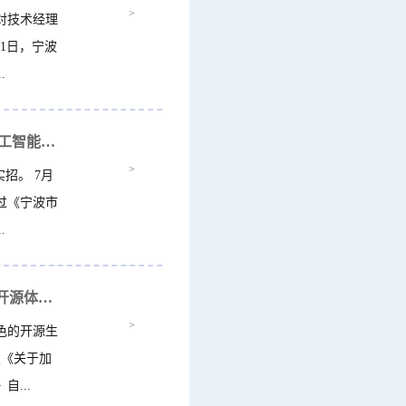
>
对技术经理
1日，宁波
.
全国首个！宁波为“AI+制造”护航，锚定“全国人工智能赋能新型工业化标杆城市...
>
招。 7月
过《宁波市
.
7月20日起实施！浙江7部门出台意见，加快推进开源体系建设
>
色的开源生
发《关于加
...