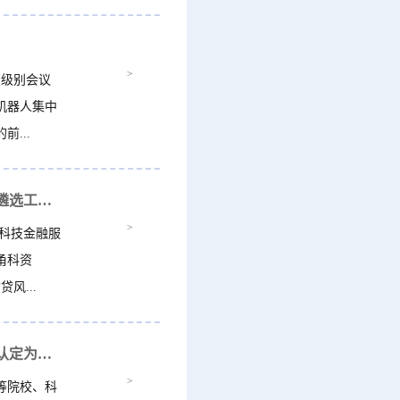
>
高级别会议
机器人集中
...
关于组织开展第二批科技信贷风险分担方案公开遴选工作的通知
>
科技金融服
甬科资
风...
关于组织开展2026年度第一批自主研发科技项目认定为宁波市级重点研发计划项目...
>
等院校、科