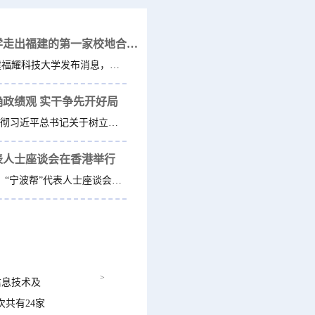
福耀科技大学走出福建的第一家校地合作研究院，为...
近日，福建福耀科技大学发布消息，学校与宁波市鄞州区人民...
政绩观 实干争先开好局
为深入学习贯彻习近平总书记关于树立和践行正确政绩观的重要论...
表人士座谈会在香港举行
6月14日下午，“宁波帮”代表人士座谈会在香港举行。省委副书...
>
信息技术及
共有24家